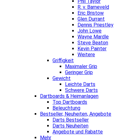
Phil Taylor
R. v. Barneveld
Eric Bristow
Glen Durrant
Dennis Priestley
John Lowe
Wayne Mardle
Steve Beaton
Kevin Painter
Weitere
Griffigkeit
Maximaler Grip
Geringer Grip
Gewicht
Leichte Darts
Schwere Darts
Dartboards & Heimanlagen
Top Dartboards
Beleuchtung
Bestseller, Neuheiten, Angebote
Darts Bestseller
Darts Neuheiten
Angebote und Rabatte
Mehr