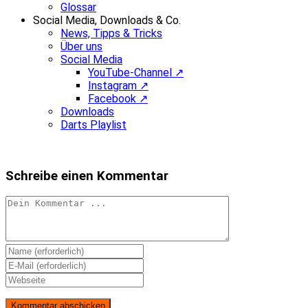
Glossar
Social Media, Downloads & Co.
News, Tipps & Tricks
Über uns
Social Media
YouTube-Channel ↗
Instagram ↗
Facebook ↗
Downloads
Darts Playlist
Schreibe einen Kommentar
Kommentieren
Gib
deinen
Gib
Namen
deine
Gib
oder
E-
deine
Benutzernamen
Mail-
Website-