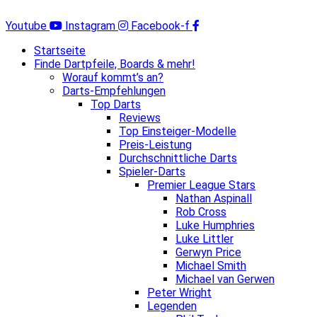
Zum
Inhalt
Youtube
Instagram
Facebook-f
springen
Startseite
Finde Dartpfeile, Boards & mehr!
Worauf kommt’s an?
Darts-Empfehlungen
Top Darts
Reviews
Top Einsteiger-Modelle
Preis-Leistung
Durchschnittliche Darts
Spieler-Darts
Premier League Stars
Nathan Aspinall
Rob Cross
Luke Humphries
Luke Littler
Gerwyn Price
Michael Smith
Michael van Gerwen
Peter Wright
Legenden