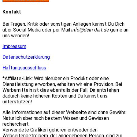
zum
Adresse
URL
Kommentieren
zum
ein
Kontakt
ein
Kommentieren
(optional)
ein
Bei Fragen, Kritik oder sonstigen Anliegen kannst Du Dich
über Social Media oder per Mail
info@dein-dart.de
gerne an
uns wenden!
Impressum
Datenschutzerklärung
Haftungsausschluss
*Affiliate-Link: Wird hierüber ein Produkt oder eine
Dienstleistung erworben, erhalten wir eine Provision. Bei
Werbemitteln ist dies ebenfalls der Fall. Dir entstehen
dadurch keine höheren Kosten und Du kannst uns
unterstützen!
Alle Informationen auf dieser Webseite sind ohne Gewähr.
Natürlich aber nach bestem Wissen und Gewissen
recherchiert.
Verwendete Grafiken gehören entweder den
Webseitenbetreibern, der angegebenen Person, sind zur