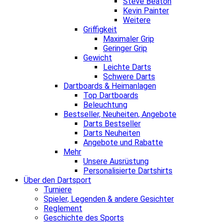
Steve Beaton
Kevin Painter
Weitere
Griffigkeit
Maximaler Grip
Geringer Grip
Gewicht
Leichte Darts
Schwere Darts
Dartboards & Heimanlagen
Top Dartboards
Beleuchtung
Bestseller, Neuheiten, Angebote
Darts Bestseller
Darts Neuheiten
Angebote und Rabatte
Mehr
Unsere Ausrüstung
Personalisierte Dartshirts
Über den Dartsport
Turniere
Spieler, Legenden & andere Gesichter
Reglement
Geschichte des Sports