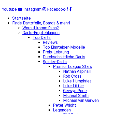
Zum
Inhalt
Youtube
Instagram
Facebook-f
springen
Startseite
Finde Dartpfeile, Boards & mehr!
Worauf kommt’s an?
Darts-Empfehlungen
Top Darts
Reviews
Top Einsteiger-Modelle
Preis-Leistung
Durchschnittliche Darts
Spieler-Darts
Premier League Stars
Nathan Aspinall
Rob Cross
Luke Humphries
Luke Littler
Gerwyn Price
Michael Smith
Michael van Gerwen
Peter Wright
Legenden