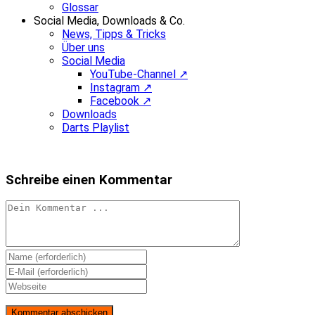
Glossar
Social Media, Downloads & Co.
News, Tipps & Tricks
Über uns
Social Media
YouTube-Channel ↗
Instagram ↗
Facebook ↗
Downloads
Darts Playlist
Schreibe einen Kommentar
Kommentieren
Gib
deinen
Gib
Namen
deine
Gib
oder
E-
deine
Benutzernamen
Mail-
Website-