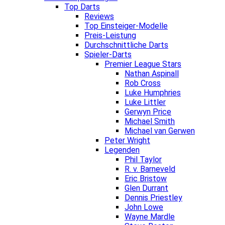
Top Darts
Reviews
Top Einsteiger-Modelle
Preis-Leistung
Durchschnittliche Darts
Spieler-Darts
Premier League Stars
Nathan Aspinall
Rob Cross
Luke Humphries
Luke Littler
Gerwyn Price
Michael Smith
Michael van Gerwen
Peter Wright
Legenden
Phil Taylor
R. v. Barneveld
Eric Bristow
Glen Durrant
Dennis Priestley
John Lowe
Wayne Mardle