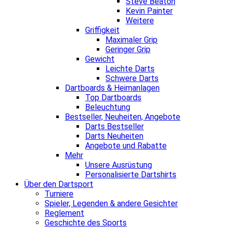
Steve Beaton
Kevin Painter
Weitere
Griffigkeit
Maximaler Grip
Geringer Grip
Gewicht
Leichte Darts
Schwere Darts
Dartboards & Heimanlagen
Top Dartboards
Beleuchtung
Bestseller, Neuheiten, Angebote
Darts Bestseller
Darts Neuheiten
Angebote und Rabatte
Mehr
Unsere Ausrüstung
Personalisierte Dartshirts
Über den Dartsport
Turniere
Spieler, Legenden & andere Gesichter
Reglement
Geschichte des Sports