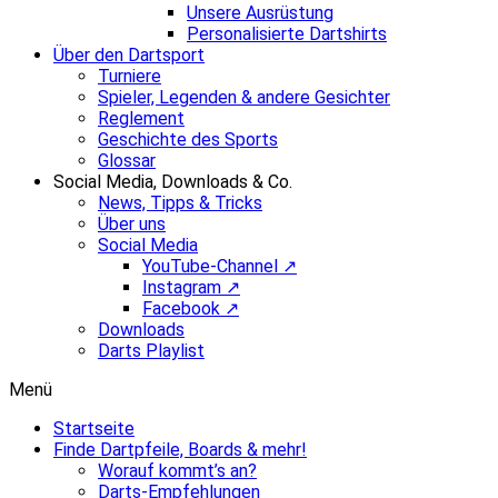
Unsere Ausrüstung
Personalisierte Dartshirts
Über den Dartsport
Turniere
Spieler, Legenden & andere Gesichter
Reglement
Geschichte des Sports
Glossar
Social Media, Downloads & Co.
News, Tipps & Tricks
Über uns
Social Media
YouTube-Channel ↗
Instagram ↗
Facebook ↗
Downloads
Darts Playlist
Menü
Startseite
Finde Dartpfeile, Boards & mehr!
Worauf kommt’s an?
Darts-Empfehlungen