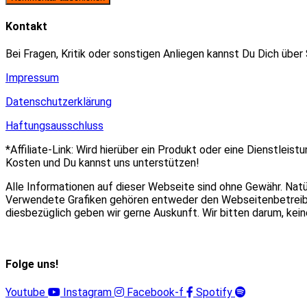
zum
Adresse
URL
Kommentieren
zum
ein
Kontakt
ein
Kommentieren
(optional)
ein
Bei Fragen, Kritik oder sonstigen Anliegen kannst Du Dich über
Impressum
Datenschutzerklärung
Haftungsausschluss
*Affiliate-Link: Wird hierüber ein Produkt oder eine Dienstleist
Kosten und Du kannst uns unterstützen!
Alle Informationen auf dieser Webseite sind ohne Gewähr. Nat
Verwendete Grafiken gehören entweder den Webseitenbetreiber
diesbezüglich geben wir gerne Auskunft. Wir bitten darum, ke
Folge uns!
Youtube
Instagram
Facebook-f
Spotify