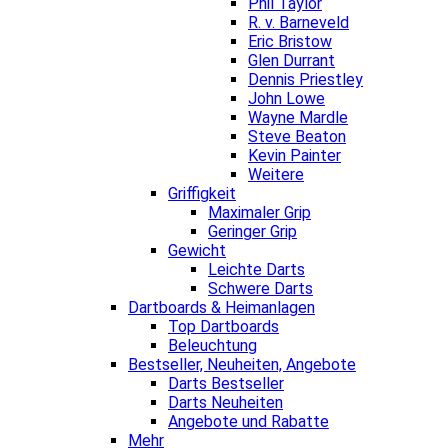
Phil Taylor
R. v. Barneveld
Eric Bristow
Glen Durrant
Dennis Priestley
John Lowe
Wayne Mardle
Steve Beaton
Kevin Painter
Weitere
Griffigkeit
Maximaler Grip
Geringer Grip
Gewicht
Leichte Darts
Schwere Darts
Dartboards & Heimanlagen
Top Dartboards
Beleuchtung
Bestseller, Neuheiten, Angebote
Darts Bestseller
Darts Neuheiten
Angebote und Rabatte
Mehr