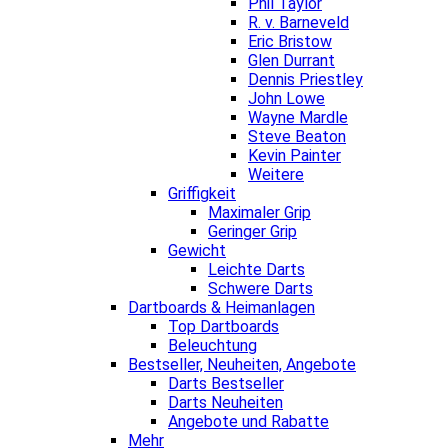
Phil Taylor
R. v. Barneveld
Eric Bristow
Glen Durrant
Dennis Priestley
John Lowe
Wayne Mardle
Steve Beaton
Kevin Painter
Weitere
Griffigkeit
Maximaler Grip
Geringer Grip
Gewicht
Leichte Darts
Schwere Darts
Dartboards & Heimanlagen
Top Dartboards
Beleuchtung
Bestseller, Neuheiten, Angebote
Darts Bestseller
Darts Neuheiten
Angebote und Rabatte
Mehr