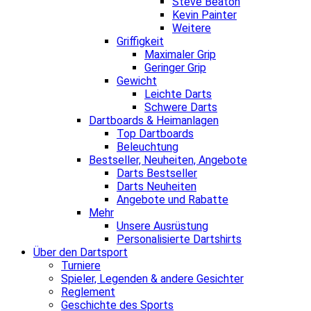
Steve Beaton
Kevin Painter
Weitere
Griffigkeit
Maximaler Grip
Geringer Grip
Gewicht
Leichte Darts
Schwere Darts
Dartboards & Heimanlagen
Top Dartboards
Beleuchtung
Bestseller, Neuheiten, Angebote
Darts Bestseller
Darts Neuheiten
Angebote und Rabatte
Mehr
Unsere Ausrüstung
Personalisierte Dartshirts
Über den Dartsport
Turniere
Spieler, Legenden & andere Gesichter
Reglement
Geschichte des Sports