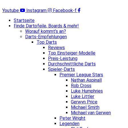
Zum
Inhalt
Youtube
Instagram
Facebook-f
springen
Startseite
Finde Dartpfeile, Boards & mehr!
Worauf kommt’s an?
Darts-Empfehlungen
Top Darts
Reviews
Top Einsteiger-Modelle
Preis-Leistung
Durchschnittliche Darts
Spieler-Darts
Premier League Stars
Nathan Aspinall
Rob Cross
Luke Humphries
Luke Littler
Gerwyn Price
Michael Smith
Michael van Gerwen
Peter Wright
Legenden