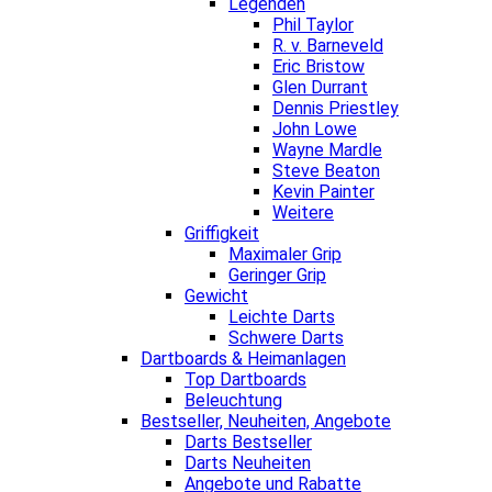
Legenden
Phil Taylor
R. v. Barneveld
Eric Bristow
Glen Durrant
Dennis Priestley
John Lowe
Wayne Mardle
Steve Beaton
Kevin Painter
Weitere
Griffigkeit
Maximaler Grip
Geringer Grip
Gewicht
Leichte Darts
Schwere Darts
Dartboards & Heimanlagen
Top Dartboards
Beleuchtung
Bestseller, Neuheiten, Angebote
Darts Bestseller
Darts Neuheiten
Angebote und Rabatte