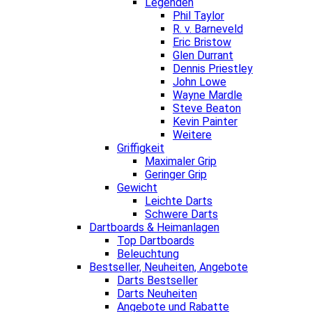
Legenden
Phil Taylor
R. v. Barneveld
Eric Bristow
Glen Durrant
Dennis Priestley
John Lowe
Wayne Mardle
Steve Beaton
Kevin Painter
Weitere
Griffigkeit
Maximaler Grip
Geringer Grip
Gewicht
Leichte Darts
Schwere Darts
Dartboards & Heimanlagen
Top Dartboards
Beleuchtung
Bestseller, Neuheiten, Angebote
Darts Bestseller
Darts Neuheiten
Angebote und Rabatte