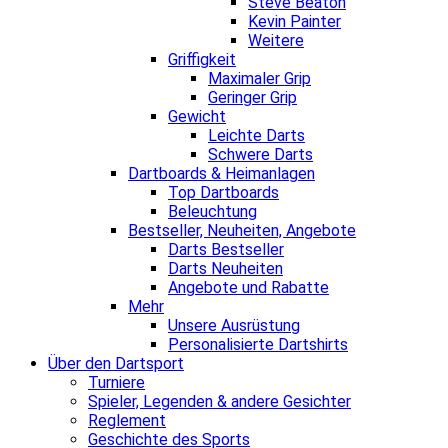
Steve Beaton
Kevin Painter
Weitere
Griffigkeit
Maximaler Grip
Geringer Grip
Gewicht
Leichte Darts
Schwere Darts
Dartboards & Heimanlagen
Top Dartboards
Beleuchtung
Bestseller, Neuheiten, Angebote
Darts Bestseller
Darts Neuheiten
Angebote und Rabatte
Mehr
Unsere Ausrüstung
Personalisierte Dartshirts
Über den Dartsport
Turniere
Spieler, Legenden & andere Gesichter
Reglement
Geschichte des Sports