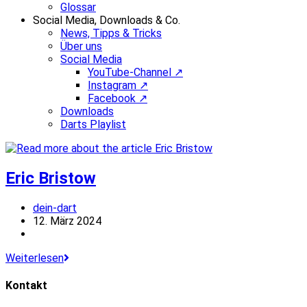
Glossar
Social Media, Downloads & Co.
News, Tipps & Tricks
Über uns
Social Media
YouTube-Channel ↗
Instagram ↗
Facebook ↗
Downloads
Darts Playlist
Eric Bristow
Beitrags-
dein-dart
Autor:
Beitrag
12. März 2024
veröffentlicht:
Beitrags-
Kategorie:
Eric
Weiterlesen
Bristow
Kontakt