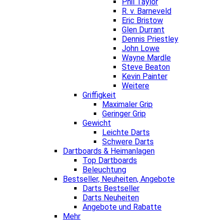
Phil Taylor
R. v. Barneveld
Eric Bristow
Glen Durrant
Dennis Priestley
John Lowe
Wayne Mardle
Steve Beaton
Kevin Painter
Weitere
Griffigkeit
Maximaler Grip
Geringer Grip
Gewicht
Leichte Darts
Schwere Darts
Dartboards & Heimanlagen
Top Dartboards
Beleuchtung
Bestseller, Neuheiten, Angebote
Darts Bestseller
Darts Neuheiten
Angebote und Rabatte
Mehr