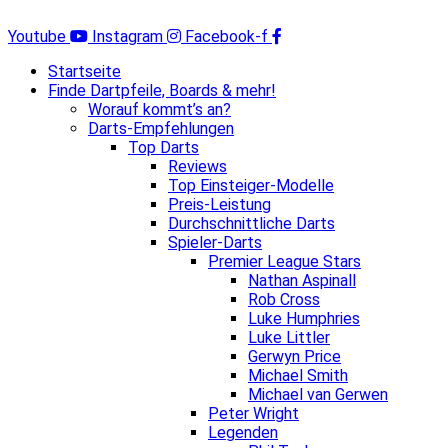
Zum
Inhalt
Youtube
Instagram
Facebook-f
springen
Startseite
Finde Dartpfeile, Boards & mehr!
Worauf kommt’s an?
Darts-Empfehlungen
Top Darts
Reviews
Top Einsteiger-Modelle
Preis-Leistung
Durchschnittliche Darts
Spieler-Darts
Premier League Stars
Nathan Aspinall
Rob Cross
Luke Humphries
Luke Littler
Gerwyn Price
Michael Smith
Michael van Gerwen
Peter Wright
Legenden